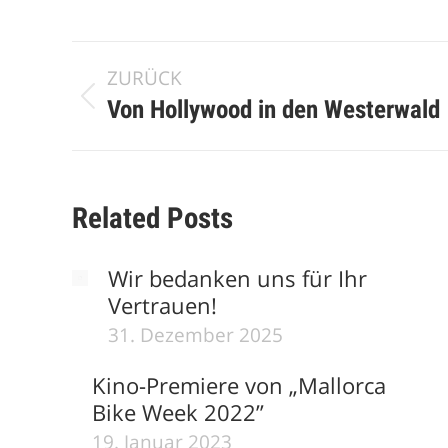
Kommentarnavigation
ZURÜCK
Vorheriger
Von Hollywood in den Westerwald
Beitrag:
Related Posts
Wir bedanken uns für Ihr
Vertrauen!
31. Dezember 2025
Kino-Premiere von „Mallorca
Bike Week 2022”
19. Januar 2023