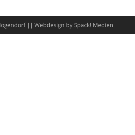
Mogendorf ||
Webdesign by Spack! Medien