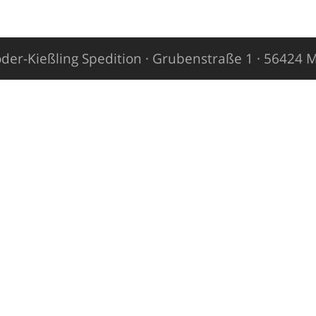
der-Kießling Spedition · Grubenstraße 1 · 56424 