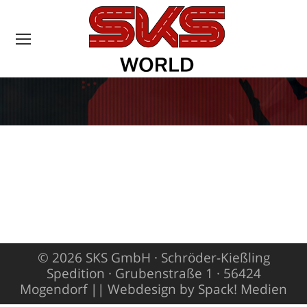
Sie befinden sich
hier:
© 2026 SKS GmbH · Schröder-Kießling
Spedition · Grubenstraße 1 · 56424
Mogendorf ||
Webdesign by Spack! Medien