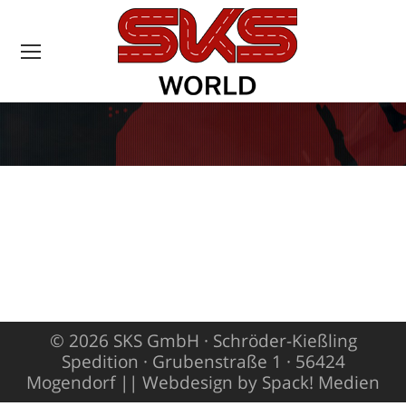
Sie befinden sich
hier:
© 2026 SKS GmbH · Schröder-Kießling
Spedition · Grubenstraße 1 · 56424
Mogendorf ||
Webdesign by Spack! Medien