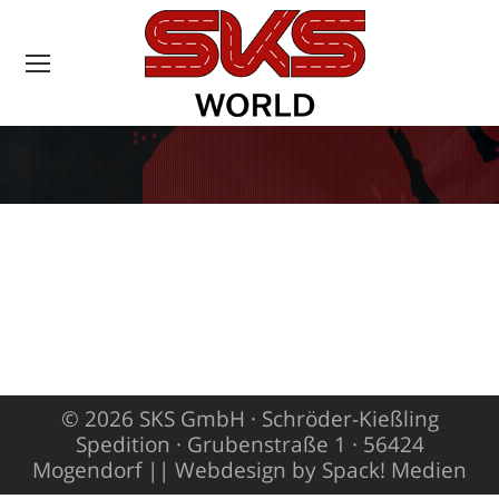
Sie befinden sich
hier:
© 2026 SKS GmbH · Schröder-Kießling
Spedition · Grubenstraße 1 · 56424
Mogendorf ||
Webdesign by Spack! Medien