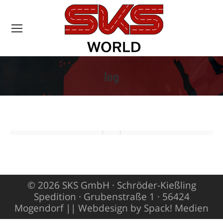
log
Sie befinden sich
hier:
© 2026 SKS GmbH · Schröder-Kießling
Spedition · Grubenstraße 1 · 56424
Mogendorf ||
Webdesign by Spack! Medien