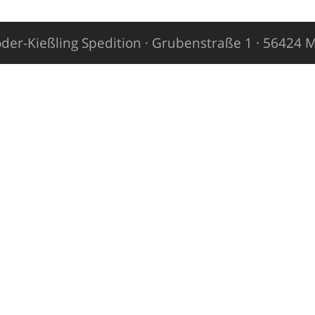
der-Kießling Spedition · Grubenstraße 1 · 56424 