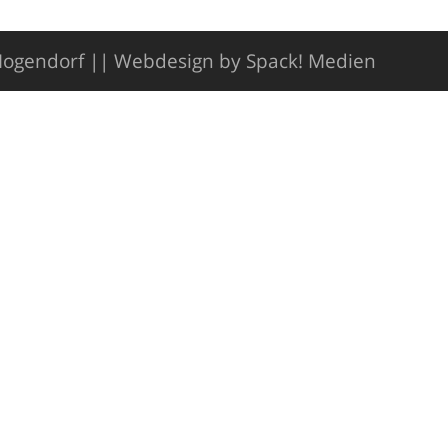
Mogendorf ||
Webdesign by Spack! Medien