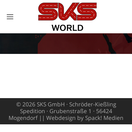
Sie befinden sich
hier:
© 2026 SKS GmbH · Schröder-Kießling
Spedition · Grubenstraße 1 · 56424
Mogendorf ||
Webdesign by Spack! Medien