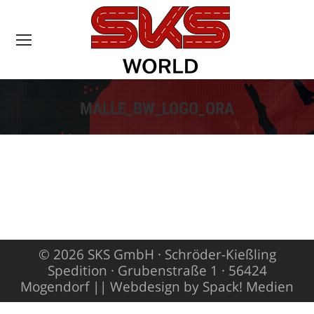
MALLE_BW_LOGO_ORA
Sie befinden sich
hier:
© 2026 SKS GmbH · Schröder-Kießling
Spedition · Grubenstraße 1 · 56424
Mogendorf ||
Webdesign by Spack! Medien