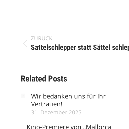
Kommentarnavigation
ZURÜCK
Vorheriger
Sattelschlepper statt Sättel schl
Beitrag:
Related Posts
Wir bedanken uns für Ihr
Vertrauen!
31. Dezember 2025
Kino-Premiere von „Mallorca