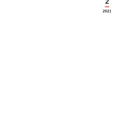
2
ige Oldtimer auf’s verschneite
2021